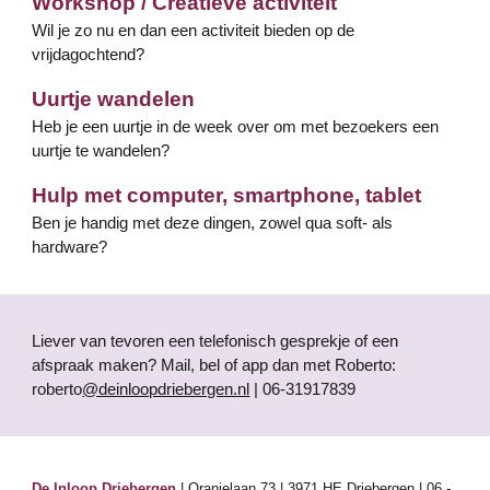
Workshop / Creatieve activiteit
Wil je zo nu en dan een activiteit bieden op de
vrijdagochtend?
Uurtje wandelen
Heb je een uurtje in de week over om met bezoekers een
uurtje te wandelen?
Hulp met computer, smartphone, tablet
Ben je handig met deze dingen, zowel qua soft- als
hardware
?
Liever van tevoren een telefonisch gesprekje of een
afspraak maken? Mail, bel of app dan met
Roberto:
roberto
@deinloopdriebergen.nl
| 06
-31917839
De Inloop Driebergen
| Oranjelaan 73 | 3971 HE Driebergen |
06
-